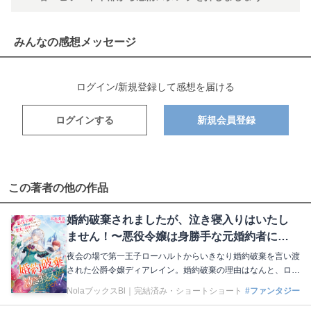
みんなの感想メッセージ
ログイン/新規登録して感想を届ける
ログインする
新規会員登録
この著者の他の作品
婚約破棄されましたが、泣き寝入りはいたし
ません！〜悪役令嬢は身勝手な元婚約者に囚
われた聖女を救出することにしました〜
夜会の場で第一王子ローハルトからいきなり婚約破棄を言い渡
された公爵令嬢ディアレイン。婚約破棄の理由はなんと、ロー
ハルトの聖女ハヅキへの一方的な愛⁉︎ しかも元の世界に想い
NolaブックスBl｜
完結済み・ショートショート
#ファンタジー
人がいる彼女はローハルトからの好意にとても困ってい