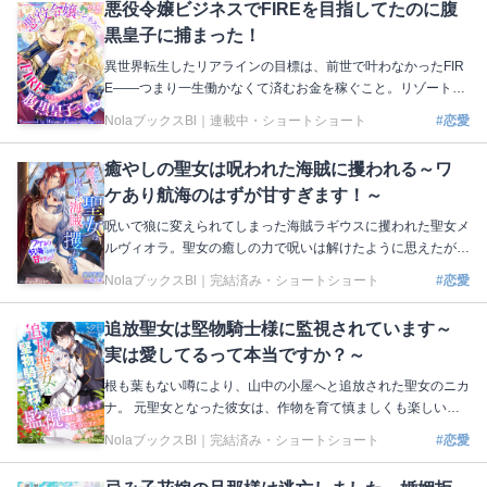
悪役令嬢ビジネスでFIREを目指してたのに腹
冷徹な視線を向けてくる聖女嫌いになっていた！ だが、ヴィ
黒皇子に捕まった！
ンセントがマリエッタの無実のために調査していたと知り─
─!? 著：ミズメ イラスト：夏葉ジュン 本編はこちら https://nol
異世界転生したリアラインの目標は、前世で叶わなかったFIR
a-novel.com/bloom/novels/sqsysf6w5d
E――つまり一生働かなくて済むお金を稼ぐこと。リゾートで
大豪遊しながら莫大な財産を浪費して生涯ぬくぬく暮らすた
NolaブックスBl｜
連載中・ショートショート
#恋愛
め、金髪縦ロールをたなびかせた悪役令嬢としてターゲットを
いびりたおして恋を演出する「悪役令嬢ビジネス」で貯金を重
癒やしの聖女は呪われた海賊に攫われる～ワ
ねていたはずが、帝国の皇子ユリウスがいきなり求婚してき
ケあり航海のはずが甘すぎます！～
て!? 第1回Nola縦マンガ原作大賞で準大賞を受賞した抱腹絶倒
ラブコメディ、ついに登場！ 著：ひるね イラスト：月戸 本編
呪いで狼に変えられてしまった海賊ラギウスに攫われた聖女メ
はこちら https://nola-novel.com/bloom/novels/lol8hh416t
ルヴィオラ。聖女の癒しの力で呪いは解けたように思えたが、
ラギウスに狼の耳と尻尾は残ったままだった！ メルヴィオラ
NolaブックスBl｜
完結済み・ショートショート
#恋愛
を完全な聖女にしてラギウスの呪いを解くため、海賊船に乗っ
て儀式の地を巡ることに。たくさんの仲間たちに囲まれ、各地
追放聖女は堅物騎士様に監視されています～
で儀式を行いながらメルヴィオラは世界の広さを知っていく。
実は愛してるって本当ですか？～
しかし、ラギウスとの近すぎる距離感のせいで、ドキドキと戸
惑いの連続で…!? 著：紫月音湖 イラスト：鈴ノ助 本編はこち
根も葉もない噂により、山中の小屋へと追放された聖女のニカ
ら https://nola-novel.com/bloom/novels/as2lrvxnhiy
ナ。 元聖女となった彼女は、作物を育て慎ましくも楽しい山
小屋生活を送っていた。 そこに、監視役として公爵のスヴァ
NolaブックスBl｜
完結済み・ショートショート
#恋愛
ンテが派遣されてくる。 生真面目な性格のスヴァンテは、ニ
カナの悪い噂を信じていたが、 彼女の元を訪れるうちに、ニ