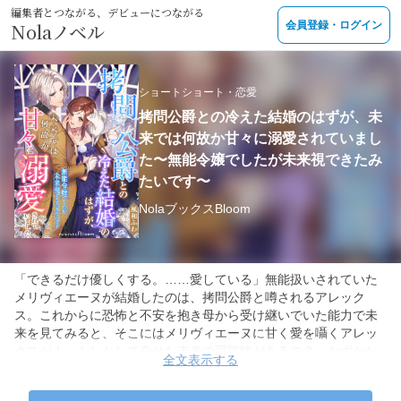
編集者とつながる、デビューにつながる
Nolaノベル
会員登録・ログイン
ショートショート・恋愛
拷問公爵との冷えた結婚のはずが、未
来では何故か甘々に溺愛されていまし
た〜無能令嬢でしたが未来視できたみ
たいです〜
NolaブックスBloom
「できるだけ優しくする。……愛している」無能扱いされていた
メリヴィエーヌが結婚したのは、拷問公爵と噂されるアレック
ス。これからに恐怖と不安を抱き母から受け継いでいた能力で未
来を見てみると、そこにはメリヴィエーヌに甘く愛を囁くアレッ
クスが！ もしかして幸せな未来の可能性があるの？ わずかな
全文表示する
希望を頼りにアレックスとの距離を縮めようと試行錯誤するメリ
ヴィエーヌ。すると、次第に彼が隠していた本心が見えてき