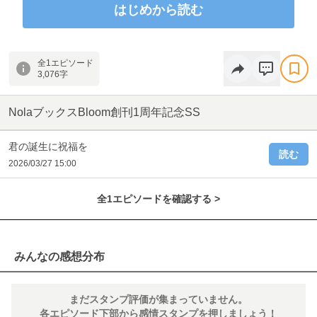
て……⁉︎
はじめから読む
著：風和ふわ
イラスト：鈴ノ助
全1エピソード
本編はこちら
3,076字
https://nola-novel.com/bloom/novels/0feq5s3jylru
NolaブックスBloom創刊1周年記念SS
君の誕生に祝福を
読む
2026/03/27 15:00
全1エピソードを確認する >
みんなの感想分布
まだスタンプ評価が集まっていません。
各エピソード下部から感情スタンプを押しましょう！