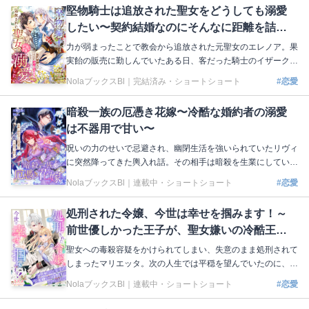
て……。あまりの愚行に呆れたディアレインは、事態を収拾し
堅物騎士は追放された聖女をどうしても溺愛
ハヅキを元の世界に帰すため、第一王女の補佐役であるエルデ
したい〜契約結婚なのにそんなに距離を詰め
ィオと協力することに！ 甘い幻想に浸っている元婚約者の目
を覚まして差し上げましょう！ 著：天木奏音 イラスト：茲助
ないでください！〜
力が弱まったことで教会から追放された元聖女のエレノア。果
本編はこちら https://nola-novel.com/bloom/novels/9infac5wkd
実飴の販売に勤しんでいたある日、客だった騎士のイザークに
声をかけられた。教会に連れ戻されてしまうかも！ と恐れて
NolaブックスBl｜
完結済み・ショートショート
#恋愛
いたら……えっ、契約結婚するんですか!? 悪事を働く教会を
追い詰めたいイザークとの生活は、想像以上に甘々な日々。優
暗殺一族の厄憑き花嫁〜冷酷な婚約者の溺愛
しく触れてくれるイザークに惹かれてしまいそうな心と葛藤し
は不器用で甘い〜
ていたところ、彼の婚約者だと名乗る大聖女が現れて──!?
著：海空里和 イラスト：御子柴リョウ 本編はこちら https://no
呪いの力のせいで忌避され、幽閉生活を強いられていたリヴィ
la-novel.com/bloom/novels/7u6de65iui
に突然降ってきた輿入れ話。その相手は暗殺を生業にしている
バルナベット家の嫡男アシェルだった。恐れと新たな生活への
NolaブックスBl｜
連載中・ショートショート
#恋愛
僅かな期待を抱くも、アシェルはリヴィの存在自体を拒否して
いた。このままではアシェルに始末されてしまう──リヴィは
処刑された令嬢、今世は幸せを掴みます！～
悲壮な決意で行動を起こすことに。けれど、その後からなぜか
前世優しかった王子が、聖女嫌いの冷酷王に
アシェルは毎日欠かさずリヴィの顔を見に来るようになっ
て……？ 著：三崎こはく イラスト：沖田ちゃとら 本編はこち
なっていました～
聖女への毒殺容疑をかけられてしまい、失意のまま処刑されて
ら 上巻：https://nola-novel.com/bloom/novels/vyyg5rbf66 下
しまったマリエッタ。次の人生では平穏を望んでいたのに、同
巻：https://nola-novel.com/bloom/novels/umx0bi0xy1gn
じ国の伯爵令嬢マリーとして転生し、突然聖女の力が発覚して
NolaブックスBl｜
連載中・ショートショート
#恋愛
しまった！ 王都に呼ばれ、前世で慕ってくれていた第二王子
ヴィンセントと再会したが、幼かった頃の優しい彼と違って、