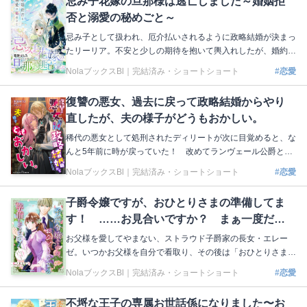
忌み子花嫁の旦那様は逃亡しました～婚姻拒
カナに抱いていた印象が変わりはじめる。 気が付けばスヴァ
否と溺愛の秘めごと～
ンテは、彼女に少しずつ惹かれていくのだった……。 著：夕
日 イラスト：鳥飼やすゆき 本編はこちら https://nola-novel.co
忌み子として扱われ、厄介払いされるように政略結婚が決まっ
m/bloom/novels/k7s6cwtb3i
たリーリア。不安と少しの期待を抱いて輿入れしたが、婚約者
である侯爵は側近のライに「何があっても婚姻は結ばない」と
NolaブックスBl｜
完結済み・ショートショート
#恋愛
いう言葉を残して姿を現さなかった。望まれていない花嫁とわ
かっていたけれど、会うこともできないなんて…。花嫁ではな
復讐の悪女、過去に戻って政略結婚からやり
くなったリーリアは大使として城に滞在することになったが、
直したが、夫の様子がどうもおかしい。
なぜか怜悧な印象だったライの過保護なほどの甘やかしが始ま
って⁉︎ 著：葛餅もち乃 イラスト：セカイメグル 本編はこちら
稀代の悪女として処刑されたディリートが次に目覚めると、な
https://nola-novel.com/bloom/novels/7a3jhgthtg9e
んと5年前に時が戻っていた！ 改めてランヴェール公爵と政
略結婚したディリートは、自分を処刑へと追いやった皇甥イゼ
NolaブックスBl｜
完結済み・ショートショート
#恋愛
キウスの罪を白日の下にさらすため、如才なく立ち回ってい
く。しかし、暗躍するディリートの傍らで、厳格な人物だった
子爵令嬢ですが、おひとりさまの準備してま
はずの夫は妻の言動すべてを許容するようになっていた！「こ
す！ ……お見合いですか？ まぁ一度だけ
んな人だったかしら…？」想定外な夫の献身はとどまるところ
を知らず!? 著：朱音ゆうひ イラスト：ボダックス 本編はこち
なら……
お父様を愛してやまない、ストラウド子爵家の長女・エレー
ら https://nola-novel.com/bloom/novels/ewlcvwqxotc
ゼ。いつかお父様を自分で看取り、その後は「おひとりさま」
として生きるという将来設定があるので、18歳だが結婚はし
NolaブックスBl｜
完結済み・ショートショート
#恋愛
たくない。そもそも地味な私に恋愛なんて向いてないし…。あ
る日突然、舞い込んできたお見合い話。エイリークは、見た目
不埒な王子の専属お世話係になりました〜お