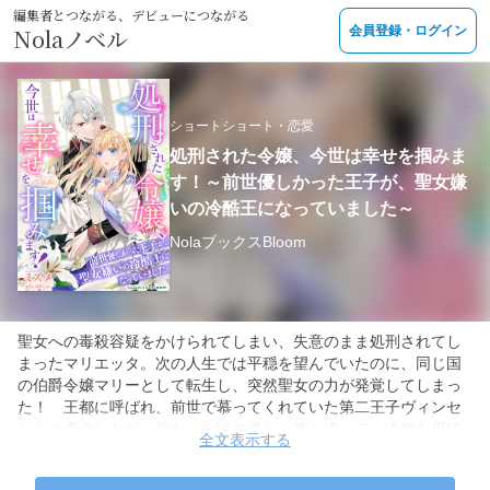
編集者とつながる、デビューにつながる
Nolaノベル
会員登録・ログイン
ショートショート・恋愛
処刑された令嬢、今世は幸せを掴みま
す！～前世優しかった王子が、聖女嫌
いの冷酷王になっていました～
NolaブックスBloom
聖女への毒殺容疑をかけられてしまい、失意のまま処刑されてし
まったマリエッタ。次の人生では平穏を望んでいたのに、同じ国
の伯爵令嬢マリーとして転生し、突然聖女の力が発覚してしまっ
た！ 王都に呼ばれ、前世で慕ってくれていた第二王子ヴィンセ
ントと再会したが、幼かった頃の優しい彼と違って、冷徹な視線
全文表示する
を向けてくる聖女嫌いになっていた！ だが、ヴィンセントがマ
リエッタの無実のために調査していたと知り──!?