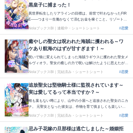
黒皇子に捕まった！
アシェルは毎日欠かさずリヴィの顔を見に来るようになっ
て……？ 著：三崎こはく イラスト：沖田ちゃとら 本編はこち
異世界転生したリアラインの目標は、前世で叶わなかったFIR
ら 上巻：https://nola-novel.com/bloom/novels/vyyg5rbf66 下
E――つまり一生働かなくて済むお金を稼ぐこと。リゾートで
巻：https://nola-novel.com/bloom/novels/umx0bi0xy1gn
大豪遊しながら莫大な財産を浪費して生涯ぬくぬく暮らすた
NolaブックスBl｜
連載中・ショートショート
#恋愛
め、金髪縦ロールをたなびかせた悪役令嬢としてターゲットを
いびりたおして恋を演出する「悪役令嬢ビジネス」で貯金を重
癒やしの聖女は呪われた海賊に攫われる～ワ
ねていたはずが、帝国の皇子ユリウスがいきなり求婚してき
ケあり航海のはずが甘すぎます！～
て!? 第1回Nola縦マンガ原作大賞で準大賞を受賞した抱腹絶倒
ラブコメディ、ついに登場！ 著：ひるね イラスト：月戸 本編
呪いで狼に変えられてしまった海賊ラギウスに攫われた聖女メ
はこちら https://nola-novel.com/bloom/novels/lol8hh416t
ルヴィオラ。聖女の癒しの力で呪いは解けたように思えたが、
ラギウスに狼の耳と尻尾は残ったままだった！ メルヴィオラ
NolaブックスBl｜
完結済み・ショートショート
#恋愛
を完全な聖女にしてラギウスの呪いを解くため、海賊船に乗っ
て儀式の地を巡ることに。たくさんの仲間たちに囲まれ、各地
追放聖女は堅物騎士様に監視されています～
で儀式を行いながらメルヴィオラは世界の広さを知っていく。
実は愛してるって本当ですか？～
しかし、ラギウスとの近すぎる距離感のせいで、ドキドキと戸
惑いの連続で…!? 著：紫月音湖 イラスト：鈴ノ助 本編はこち
根も葉もない噂により、山中の小屋へと追放された聖女のニカ
ら https://nola-novel.com/bloom/novels/as2lrvxnhiy
ナ。 元聖女となった彼女は、作物を育て慎ましくも楽しい山
小屋生活を送っていた。 そこに、監視役として公爵のスヴァ
NolaブックスBl｜
完結済み・ショートショート
#恋愛
ンテが派遣されてくる。 生真面目な性格のスヴァンテは、ニ
カナの悪い噂を信じていたが、 彼女の元を訪れるうちに、ニ
忌み子花嫁の旦那様は逃亡しました～婚姻拒
カナに抱いていた印象が変わりはじめる。 気が付けばスヴァ