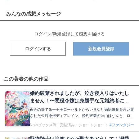
みんなの感想メッセージ
ログイン/新規登録して感想を届ける
ログインする
新規会員登録
この著者の他の作品
婚約破棄されましたが、泣き寝入りはいたし
ません！〜悪役令嬢は身勝手な元婚約者に囚
われた聖女を救出することにしました〜
夜会の場で第一王子ローハルトからいきなり婚約破棄を言い渡
された公爵令嬢ディアレイン。婚約破棄の理由はなんと、ロー
ハルトの聖女ハヅキへの一方的な愛⁉︎ しかも元の世界に想い
NolaブックスBl｜
完結済み・ショートショート
#ファンタジー
人がいる彼女はローハルトからの好意にとても困ってい
て……。あまりの愚行に呆れたディアレインは、事態を収拾し
堅物騎士は追放された聖女をどうしても溺愛