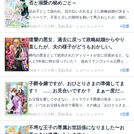
否と溺愛の秘めごと～
ンテは、彼女に少しずつ惹かれていくのだった……。 著：夕
日 イラスト：鳥飼やすゆき 本編はこちら https://nola-novel.co
忌み子として扱われ、厄介払いされるように政略結婚が決まっ
m/bloom/novels/k7s6cwtb3i
たリーリア。不安と少しの期待を抱いて輿入れしたが、婚約者
である侯爵は側近のライに「何があっても婚姻は結ばない」と
NolaブックスBl｜
完結済み・ショートショート
#恋愛
いう言葉を残して姿を現さなかった。望まれていない花嫁とわ
かっていたけれど、会うこともできないなんて…。花嫁ではな
復讐の悪女、過去に戻って政略結婚からやり
くなったリーリアは大使として城に滞在することになったが、
直したが、夫の様子がどうもおかしい。
なぜか怜悧な印象だったライの過保護なほどの甘やかしが始ま
って⁉︎ 著：葛餅もち乃 イラスト：セカイメグル 本編はこちら
稀代の悪女として処刑されたディリートが次に目覚めると、な
https://nola-novel.com/bloom/novels/7a3jhgthtg9e
んと5年前に時が戻っていた！ 改めてランヴェール公爵と政
略結婚したディリートは、自分を処刑へと追いやった皇甥イゼ
NolaブックスBl｜
完結済み・ショートショート
#恋愛
キウスの罪を白日の下にさらすため、如才なく立ち回ってい
く。しかし、暗躍するディリートの傍らで、厳格な人物だった
子爵令嬢ですが、おひとりさまの準備してま
はずの夫は妻の言動すべてを許容するようになっていた！「こ
す！ ……お見合いですか？ まぁ一度だけ
んな人だったかしら…？」想定外な夫の献身はとどまるところ
を知らず!? 著：朱音ゆうひ イラスト：ボダックス 本編はこち
なら……
お父様を愛してやまない、ストラウド子爵家の長女・エレー
ら https://nola-novel.com/bloom/novels/ewlcvwqxotc
ゼ。いつかお父様を自分で看取り、その後は「おひとりさま」
として生きるという将来設定があるので、18歳だが結婚はし
NolaブックスBl｜
完結済み・ショートショート
#恋愛
たくない。そもそも地味な私に恋愛なんて向いてないし…。あ
る日突然、舞い込んできたお見合い話。エイリークは、見た目
不埒な王子の専属お世話係になりました〜お
も家柄も文句のつけようのない相手だが、今までことごとくお