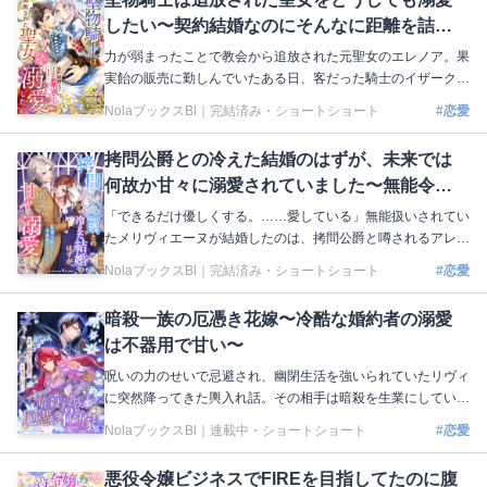
ハヅキを元の世界に帰すため、第一王女の補佐役であるエルデ
したい〜契約結婚なのにそんなに距離を詰め
ィオと協力することに！ 甘い幻想に浸っている元婚約者の目
を覚まして差し上げましょう！ 著：天木奏音 イラスト：茲助
ないでください！〜
力が弱まったことで教会から追放された元聖女のエレノア。果
本編はこちら https://nola-novel.com/bloom/novels/9infac5wkd
実飴の販売に勤しんでいたある日、客だった騎士のイザークに
声をかけられた。教会に連れ戻されてしまうかも！ と恐れて
NolaブックスBl｜
完結済み・ショートショート
#恋愛
いたら……えっ、契約結婚するんですか!? 悪事を働く教会を
追い詰めたいイザークとの生活は、想像以上に甘々な日々。優
拷問公爵との冷えた結婚のはずが、未来では
しく触れてくれるイザークに惹かれてしまいそうな心と葛藤し
何故か甘々に溺愛されていました〜無能令嬢
ていたところ、彼の婚約者だと名乗る大聖女が現れて──!?
著：海空里和 イラスト：御子柴リョウ 本編はこちら https://no
でしたが未来視できたみたいです〜
「できるだけ優しくする。……愛している」無能扱いされてい
la-novel.com/bloom/novels/7u6de65iui
たメリヴィエーヌが結婚したのは、拷問公爵と噂されるアレッ
クス。これからに恐怖と不安を抱き母から受け継いでいた能力
NolaブックスBl｜
完結済み・ショートショート
#恋愛
で未来を見てみると、そこにはメリヴィエーヌに甘く愛を囁く
アレックスが！ もしかして幸せな未来の可能性があるの？
暗殺一族の厄憑き花嫁〜冷酷な婚約者の溺愛
わずかな希望を頼りにアレックスとの距離を縮めようと試行錯
は不器用で甘い〜
誤するメリヴィエーヌ。すると、次第に彼が隠していた本心が
見えてきて……⁉︎ 著：風和ふわ イラスト：鈴ノ助 本編はこち
呪いの力のせいで忌避され、幽閉生活を強いられていたリヴィ
ら https://nola-novel.com/bloom/novels/0feq5s3jylru
に突然降ってきた輿入れ話。その相手は暗殺を生業にしている
バルナベット家の嫡男アシェルだった。恐れと新たな生活への
NolaブックスBl｜
連載中・ショートショート
#恋愛
僅かな期待を抱くも、アシェルはリヴィの存在自体を拒否して
いた。このままではアシェルに始末されてしまう──リヴィは
悪役令嬢ビジネスでFIREを目指してたのに腹
悲壮な決意で行動を起こすことに。けれど、その後からなぜか