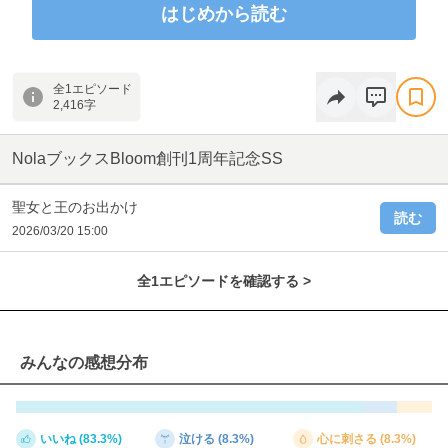
はじめから読む
著：ミズメ
イラスト：夏葉ジュン
本編はこちら
全1エピソード
https://nola-novel.com/bloom/novels/sqsysf6w5d
2,416字
NolaブックスBloom創刊1周年記念SS
聖女と王のお出かけ
読む
2026/03/20 15:00
全1エピソードを確認する >
みんなの感想分布
いいね (83.3%)
泣ける (8.3%)
心に刺さる (8.3%)