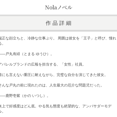
Nolaノベル
作 品 詳 細
端正な顔立ちと、冷静な仕事ぶり。 周囲は彼女を「王子」と呼び、憧れ
る。
――戸丸有緋（とまる ゆうひ）。
アパレルブランドの広報を担当する、「女性」社員。
誰にも言えない重圧に耐えながら、完璧な自分を演じてきた彼女。
そんな戸丸の前に現れたのは、人生最大の厄介な問題児だった。
――鹿野壱紫（かの いつし）。
炎上で好感度はどん底。やる気も態度も絶望的な、アンバサダーモデ
ル。