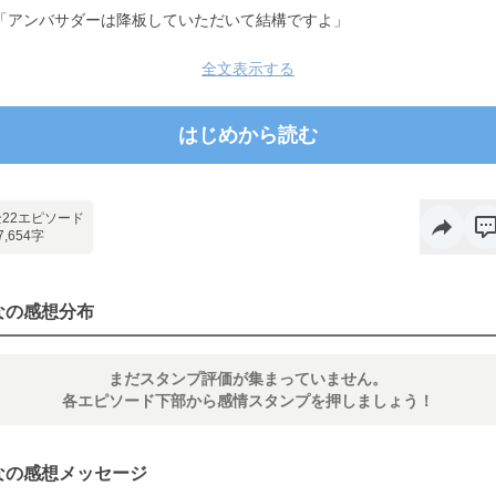
「アンバサダーは降板していただいて結構ですよ」
「アンタが嫌がれば嫌がるほど続けてやるから」
全文表示する
最初は反発し合っていた2人。だけどーー。
はじめから読む
「存外面白い人みたい。先入観を持つのは良くないですね」
「俺がアイツをイメージから解放する」
全22エピソード
7,654字
偽りの王子様とひねくれた野良犬。
傷ついた2人が本当の居場所を見つけるまでの「広報戦略」。
「先輩、アンバサダーの契約内容を覚えていますよね。鹿野と噂になれ
なの感想分布
ばアンタの立場は危うくなる」
利害が一致しない両者のすれ違いお仕事ラブコメディー。
まだスタンプ評価が集まっていません。
各エピソード下部から感情スタンプを押しましょう！
※表紙は「Dobby Canvas」「Gemini」にて生成しました。
なの感想メッセージ