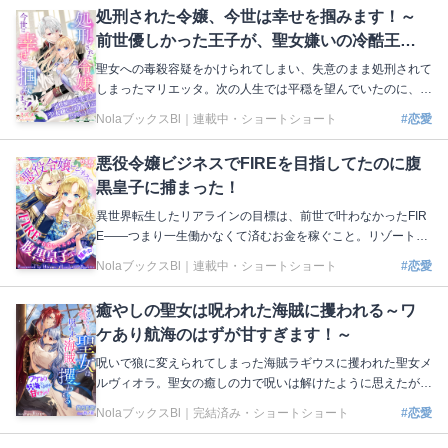
いた。このままではアシェルに始末されてしまう──リヴィは
処刑された令嬢、今世は幸せを掴みます！～
悲壮な決意で行動を起こすことに。けれど、その後からなぜか
前世優しかった王子が、聖女嫌いの冷酷王に
アシェルは毎日欠かさずリヴィの顔を見に来るようになっ
て……？ 著：三崎こはく イラスト：沖田ちゃとら 本編はこち
なっていました～
聖女への毒殺容疑をかけられてしまい、失意のまま処刑されて
ら 上巻：https://nola-novel.com/bloom/novels/vyyg5rbf66 下
しまったマリエッタ。次の人生では平穏を望んでいたのに、同
巻：https://nola-novel.com/bloom/novels/umx0bi0xy1gn
じ国の伯爵令嬢マリーとして転生し、突然聖女の力が発覚して
NolaブックスBl｜
連載中・ショートショート
#恋愛
しまった！ 王都に呼ばれ、前世で慕ってくれていた第二王子
ヴィンセントと再会したが、幼かった頃の優しい彼と違って、
悪役令嬢ビジネスでFIREを目指してたのに腹
冷徹な視線を向けてくる聖女嫌いになっていた！ だが、ヴィ
黒皇子に捕まった！
ンセントがマリエッタの無実のために調査していたと知り─
─!? 著：ミズメ イラスト：夏葉ジュン 本編はこちら https://nol
異世界転生したリアラインの目標は、前世で叶わなかったFIR
a-novel.com/bloom/novels/sqsysf6w5d
E――つまり一生働かなくて済むお金を稼ぐこと。リゾートで
大豪遊しながら莫大な財産を浪費して生涯ぬくぬく暮らすた
NolaブックスBl｜
連載中・ショートショート
#恋愛
め、金髪縦ロールをたなびかせた悪役令嬢としてターゲットを
いびりたおして恋を演出する「悪役令嬢ビジネス」で貯金を重
癒やしの聖女は呪われた海賊に攫われる～ワ
ねていたはずが、帝国の皇子ユリウスがいきなり求婚してき
ケあり航海のはずが甘すぎます！～
て!? 第1回Nola縦マンガ原作大賞で準大賞を受賞した抱腹絶倒
ラブコメディ、ついに登場！ 著：ひるね イラスト：月戸 本編
呪いで狼に変えられてしまった海賊ラギウスに攫われた聖女メ
はこちら https://nola-novel.com/bloom/novels/lol8hh416t
ルヴィオラ。聖女の癒しの力で呪いは解けたように思えたが、
ラギウスに狼の耳と尻尾は残ったままだった！ メルヴィオラ
NolaブックスBl｜
完結済み・ショートショート
#恋愛
を完全な聖女にしてラギウスの呪いを解くため、海賊船に乗っ
て儀式の地を巡ることに。たくさんの仲間たちに囲まれ、各地