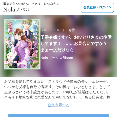
編集者とつながる、デビューにつながる
Nolaノベル
会員登録・ログイン
ショートショート・恋愛
子爵令嬢ですが、おひとりさまの準備
してます！ ……お見合いですか？
まぁ一度だけなら……
NolaブックスBloom
お父様を愛してやまない、ストラウド子爵家の長女・エレーゼ。
いつかお父様を自分で看取り、その後は「おひとりさま」として
生きるという将来設定があるので、18歳だが結婚はしたくない。
そもそも地味な私に恋愛なんて向いてないし…。ある日突然、舞
い込んできたお見合い話。エイリークは、見た目も家柄も文句の
全文表示する
つけようのない相手だが、今までことごとくお見合い相手に断ら
れてきたという。そんな彼から、エレーゼは契約結婚をもちかけ