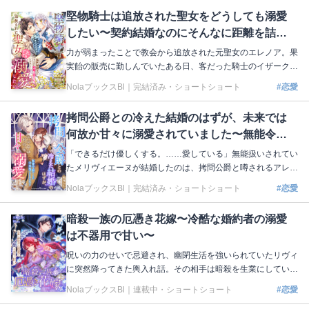
て……。あまりの愚行に呆れたディアレインは、事態を収拾し
堅物騎士は追放された聖女をどうしても溺愛
ハヅキを元の世界に帰すため、第一王女の補佐役であるエルデ
したい〜契約結婚なのにそんなに距離を詰め
ィオと協力することに！ 甘い幻想に浸っている元婚約者の目
を覚まして差し上げましょう！ 著：天木奏音 イラスト：茲助
ないでください！〜
力が弱まったことで教会から追放された元聖女のエレノア。果
本編はこちら https://nola-novel.com/bloom/novels/9infac5wkd
実飴の販売に勤しんでいたある日、客だった騎士のイザークに
声をかけられた。教会に連れ戻されてしまうかも！ と恐れて
NolaブックスBl｜
完結済み・ショートショート
#恋愛
いたら……えっ、契約結婚するんですか!? 悪事を働く教会を
追い詰めたいイザークとの生活は、想像以上に甘々な日々。優
拷問公爵との冷えた結婚のはずが、未来では
しく触れてくれるイザークに惹かれてしまいそうな心と葛藤し
何故か甘々に溺愛されていました〜無能令嬢
ていたところ、彼の婚約者だと名乗る大聖女が現れて──!?
著：海空里和 イラスト：御子柴リョウ 本編はこちら https://no
でしたが未来視できたみたいです〜
「できるだけ優しくする。……愛している」無能扱いされてい
la-novel.com/bloom/novels/7u6de65iui
たメリヴィエーヌが結婚したのは、拷問公爵と噂されるアレッ
クス。これからに恐怖と不安を抱き母から受け継いでいた能力
NolaブックスBl｜
完結済み・ショートショート
#恋愛
で未来を見てみると、そこにはメリヴィエーヌに甘く愛を囁く
アレックスが！ もしかして幸せな未来の可能性があるの？
暗殺一族の厄憑き花嫁〜冷酷な婚約者の溺愛
わずかな希望を頼りにアレックスとの距離を縮めようと試行錯
は不器用で甘い〜
誤するメリヴィエーヌ。すると、次第に彼が隠していた本心が
見えてきて……⁉︎ 著：風和ふわ イラスト：鈴ノ助 本編はこち
呪いの力のせいで忌避され、幽閉生活を強いられていたリヴィ
ら https://nola-novel.com/bloom/novels/0feq5s3jylru
に突然降ってきた輿入れ話。その相手は暗殺を生業にしている
バルナベット家の嫡男アシェルだった。恐れと新たな生活への
NolaブックスBl｜
連載中・ショートショート
#恋愛
僅かな期待を抱くも、アシェルはリヴィの存在自体を拒否して