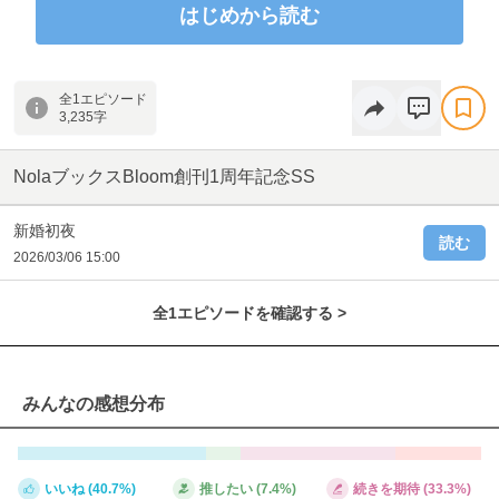
られて…!?
はじめから読む
著：松ノ木るな
イラスト：汐宮ゆき
全1エピソード
本編はこちら
3,235字
https://nola-novel.com/bloom/novels/4al8f23uu
NolaブックスBloom創刊1周年記念SS
新婚初夜
読む
2026/03/06 15:00
全1エピソードを確認する >
みんなの感想分布
いいね (40.7%)
推したい (7.4%)
続きを期待 (33.3%)