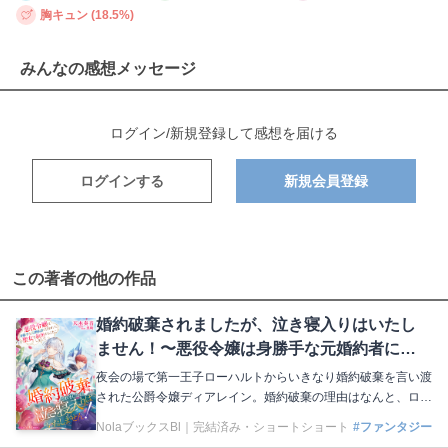
胸キュン (18.5%)
みんなの感想メッセージ
ログイン/新規登録して感想を届ける
ログインする
新規会員登録
この著者の他の作品
婚約破棄されましたが、泣き寝入りはいたし
ません！〜悪役令嬢は身勝手な元婚約者に囚
われた聖女を救出することにしました〜
夜会の場で第一王子ローハルトからいきなり婚約破棄を言い渡
された公爵令嬢ディアレイン。婚約破棄の理由はなんと、ロー
ハルトの聖女ハヅキへの一方的な愛⁉︎ しかも元の世界に想い
NolaブックスBl｜
完結済み・ショートショート
#ファンタジー
人がいる彼女はローハルトからの好意にとても困ってい