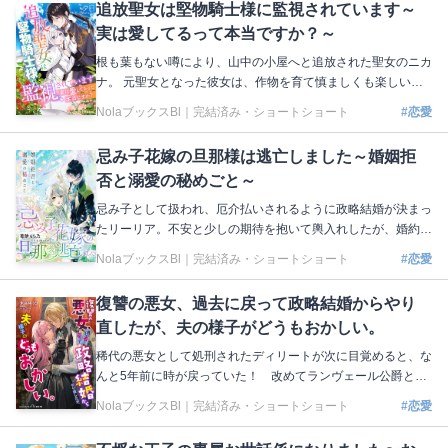
追放聖女は堅物騎士様に監視されています～
で儀式を行いながらメルヴィオラは世界の広さを知っていく。
実は愛してるって本当ですか？～
しかし、ラギウスとの近すぎる距離感のせいで、ドキドキと戸
惑いの連続で…!? 著：紫月音湖 イラスト：鈴ノ助 本編はこち
根も葉もない噂により、山中の小屋へと追放された聖女のニカ
ら https://nola-novel.com/bloom/novels/as2lrvxnhiy
ナ。 元聖女となった彼女は、作物を育て慎ましくも楽しい山
小屋生活を送っていた。 そこに、監視役として公爵のスヴァ
NolaブックスBl｜
完結済み・ショートショート
#恋愛
ンテが派遣されてくる。 生真面目な性格のスヴァンテは、ニ
カナの悪い噂を信じていたが、 彼女の元を訪れるうちに、ニ
忌み子花嫁の旦那様は逃亡しました～婚姻拒
カナに抱いていた印象が変わりはじめる。 気が付けばスヴァ
否と溺愛の秘めごと～
ンテは、彼女に少しずつ惹かれていくのだった……。 著：夕
日 イラスト：鳥飼やすゆき 本編はこちら https://nola-novel.co
忌み子として扱われ、厄介払いされるように政略結婚が決まっ
m/bloom/novels/k7s6cwtb3i
たリーリア。不安と少しの期待を抱いて輿入れしたが、婚約者
である侯爵は側近のライに「何があっても婚姻は結ばない」と
NolaブックスBl｜
完結済み・ショートショート
#恋愛
いう言葉を残して姿を現さなかった。望まれていない花嫁とわ
かっていたけれど、会うこともできないなんて…。花嫁ではな
復讐の悪女、過去に戻って政略結婚からやり
くなったリーリアは大使として城に滞在することになったが、
直したが、夫の様子がどうもおかしい。
なぜか怜悧な印象だったライの過保護なほどの甘やかしが始ま
って⁉︎ 著：葛餅もち乃 イラスト：セカイメグル 本編はこちら
稀代の悪女として処刑されたディリートが次に目覚めると、な
https://nola-novel.com/bloom/novels/7a3jhgthtg9e
んと5年前に時が戻っていた！ 改めてランヴェール公爵と政
略結婚したディリートは、自分を処刑へと追いやった皇甥イゼ
NolaブックスBl｜
完結済み・ショートショート
#恋愛
キウスの罪を白日の下にさらすため、如才なく立ち回ってい
く。しかし、暗躍するディリートの傍らで、厳格な人物だった