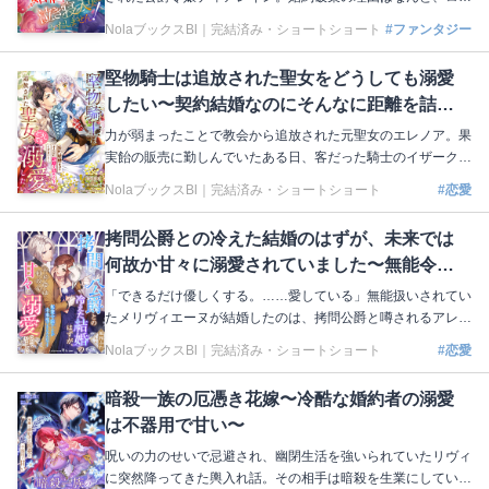
ハルトの聖女ハヅキへの一方的な愛⁉︎ しかも元の世界に想い
NolaブックスBl｜
完結済み・ショートショート
#ファンタジー
人がいる彼女はローハルトからの好意にとても困ってい
て……。あまりの愚行に呆れたディアレインは、事態を収拾し
堅物騎士は追放された聖女をどうしても溺愛
ハヅキを元の世界に帰すため、第一王女の補佐役であるエルデ
したい〜契約結婚なのにそんなに距離を詰め
ィオと協力することに！ 甘い幻想に浸っている元婚約者の目
を覚まして差し上げましょう！ 著：天木奏音 イラスト：茲助
ないでください！〜
力が弱まったことで教会から追放された元聖女のエレノア。果
本編はこちら https://nola-novel.com/bloom/novels/9infac5wkd
実飴の販売に勤しんでいたある日、客だった騎士のイザークに
声をかけられた。教会に連れ戻されてしまうかも！ と恐れて
NolaブックスBl｜
完結済み・ショートショート
#恋愛
いたら……えっ、契約結婚するんですか!? 悪事を働く教会を
追い詰めたいイザークとの生活は、想像以上に甘々な日々。優
拷問公爵との冷えた結婚のはずが、未来では
しく触れてくれるイザークに惹かれてしまいそうな心と葛藤し
何故か甘々に溺愛されていました〜無能令嬢
ていたところ、彼の婚約者だと名乗る大聖女が現れて──!?
著：海空里和 イラスト：御子柴リョウ 本編はこちら https://no
でしたが未来視できたみたいです〜
「できるだけ優しくする。……愛している」無能扱いされてい
la-novel.com/bloom/novels/7u6de65iui
たメリヴィエーヌが結婚したのは、拷問公爵と噂されるアレッ
クス。これからに恐怖と不安を抱き母から受け継いでいた能力
NolaブックスBl｜
完結済み・ショートショート
#恋愛
で未来を見てみると、そこにはメリヴィエーヌに甘く愛を囁く
アレックスが！ もしかして幸せな未来の可能性があるの？
暗殺一族の厄憑き花嫁〜冷酷な婚約者の溺愛
わずかな希望を頼りにアレックスとの距離を縮めようと試行錯
は不器用で甘い〜
誤するメリヴィエーヌ。すると、次第に彼が隠していた本心が
見えてきて……⁉︎ 著：風和ふわ イラスト：鈴ノ助 本編はこち
呪いの力のせいで忌避され、幽閉生活を強いられていたリヴィ
ら https://nola-novel.com/bloom/novels/0feq5s3jylru
に突然降ってきた輿入れ話。その相手は暗殺を生業にしている