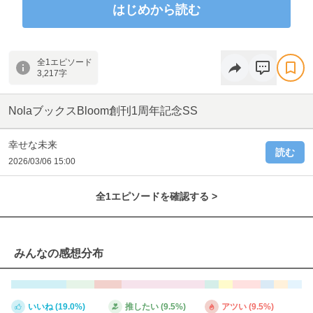
はじめから読む
著：和泉
イラスト：北沢きょう
本編はこちら
全1エピソード
https://nola-novel.com/bloom/novels/i8gsn5bnn
3,217字
NolaブックスBloom創刊1周年記念SS
幸せな未来
読む
2026/03/06 15:00
全1エピソードを確認する >
みんなの感想分布
いいね (19.0%)
推したい (9.5%)
アツい (9.5%)