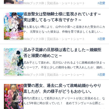
ラギウスに狼の耳と尻尾は残ったままだった！ メルヴィオラ
NolaブックスBl｜
完結済み・ショートショート
#恋愛
を完全な聖女にしてラギウスの呪いを解くため、海賊船に乗っ
て儀式の地を巡ることに。たくさんの仲間たちに囲まれ、各地
追放聖女は堅物騎士様に監視されています～
で儀式を行いながらメルヴィオラは世界の広さを知っていく。
実は愛してるって本当ですか？～
しかし、ラギウスとの近すぎる距離感のせいで、ドキドキと戸
惑いの連続で…!? 著：紫月音湖 イラスト：鈴ノ助 本編はこち
根も葉もない噂により、山中の小屋へと追放された聖女のニカ
ら https://nola-novel.com/bloom/novels/as2lrvxnhiy
ナ。 元聖女となった彼女は、作物を育て慎ましくも楽しい山
小屋生活を送っていた。 そこに、監視役として公爵のスヴァ
NolaブックスBl｜
完結済み・ショートショート
#恋愛
ンテが派遣されてくる。 生真面目な性格のスヴァンテは、ニ
カナの悪い噂を信じていたが、 彼女の元を訪れるうちに、ニ
忌み子花嫁の旦那様は逃亡しました～婚姻拒
カナに抱いていた印象が変わりはじめる。 気が付けばスヴァ
否と溺愛の秘めごと～
ンテは、彼女に少しずつ惹かれていくのだった……。 著：夕
日 イラスト：鳥飼やすゆき 本編はこちら https://nola-novel.co
忌み子として扱われ、厄介払いされるように政略結婚が決まっ
m/bloom/novels/k7s6cwtb3i
たリーリア。不安と少しの期待を抱いて輿入れしたが、婚約者
である侯爵は側近のライに「何があっても婚姻は結ばない」と
NolaブックスBl｜
完結済み・ショートショート
#恋愛
いう言葉を残して姿を現さなかった。望まれていない花嫁とわ
かっていたけれど、会うこともできないなんて…。花嫁ではな
復讐の悪女、過去に戻って政略結婚からやり
くなったリーリアは大使として城に滞在することになったが、
直したが、夫の様子がどうもおかしい。
なぜか怜悧な印象だったライの過保護なほどの甘やかしが始ま
って⁉︎ 著：葛餅もち乃 イラスト：セカイメグル 本編はこちら
稀代の悪女として処刑されたディリートが次に目覚めると、な
https://nola-novel.com/bloom/novels/7a3jhgthtg9e
んと5年前に時が戻っていた！ 改めてランヴェール公爵と政
略結婚したディリートは、自分を処刑へと追いやった皇甥イゼ