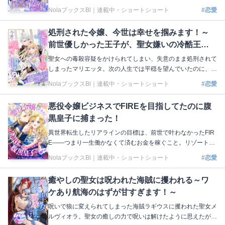
バルナベット家の嫡男アシェルだった。恐れと新たな生活への
NolaブックスBl｜
連載中・ショートショート
#恋愛
僅かな期待を抱くも、アシェルはリヴィの存在自体を拒否して
いた。このままではアシェルに始末されてしまう──リヴィは
処刑された令嬢、今世は幸せを掴みます！～
悲壮な決意で行動を起こすことに。けれど、その後からなぜか
前世優しかった王子が、聖女嫌いの冷酷王に
アシェルは毎日欠かさずリヴィの顔を見に来るようになっ
て……？ 著：三崎こはく イラスト：沖田ちゃとら 本編はこち
なっていました～
聖女への毒殺容疑をかけられてしまい、失意のまま処刑されて
ら 上巻：https://nola-novel.com/bloom/novels/vyyg5rbf66 下
しまったマリエッタ。次の人生では平穏を望んでいたのに、同
巻：https://nola-novel.com/bloom/novels/umx0bi0xy1gn
じ国の伯爵令嬢マリーとして転生し、突然聖女の力が発覚して
NolaブックスBl｜
連載中・ショートショート
#恋愛
しまった！ 王都に呼ばれ、前世で慕ってくれていた第二王子
ヴィンセントと再会したが、幼かった頃の優しい彼と違って、
悪役令嬢ビジネスでFIREを目指してたのに腹
冷徹な視線を向けてくる聖女嫌いになっていた！ だが、ヴィ
黒皇子に捕まった！
ンセントがマリエッタの無実のために調査していたと知り─
─!? 著：ミズメ イラスト：夏葉ジュン 本編はこちら https://nol
異世界転生したリアラインの目標は、前世で叶わなかったFIR
a-novel.com/bloom/novels/sqsysf6w5d
E――つまり一生働かなくて済むお金を稼ぐこと。リゾートで
大豪遊しながら莫大な財産を浪費して生涯ぬくぬく暮らすた
NolaブックスBl｜
連載中・ショートショート
#恋愛
め、金髪縦ロールをたなびかせた悪役令嬢としてターゲットを
いびりたおして恋を演出する「悪役令嬢ビジネス」で貯金を重
癒やしの聖女は呪われた海賊に攫われる～ワ
ねていたはずが、帝国の皇子ユリウスがいきなり求婚してき
ケあり航海のはずが甘すぎます！～
て!? 第1回Nola縦マンガ原作大賞で準大賞を受賞した抱腹絶倒
ラブコメディ、ついに登場！ 著：ひるね イラスト：月戸 本編
呪いで狼に変えられてしまった海賊ラギウスに攫われた聖女メ
はこちら https://nola-novel.com/bloom/novels/lol8hh416t
ルヴィオラ。聖女の癒しの力で呪いは解けたように思えたが、