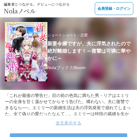
編集者とつながる、デビューにつながる
Nolaノベル
会員登録・ログイン
ショートショート・恋愛
新妻令嬢ですが、夫に浮気されたので
絶対離婚します！～復讐は可憐に華や
かに～
NolaブックスBloom
「これが最後の警告だ」目の前の色気に満ちた男・リアはエミリ
ーの全身を甘く蕩かせてからそう告げた。構わない。夫に復讐で
きるなら──。エミリーの新婚生活は夫の浮気発覚で崩れてしまっ
た。全て偽りの愛だったなんて…。エミリーは特技の裁縫を生か
し、夫の商売と真っ向勝負をして見返すことに！ 始まりは不埒
全文表示する
な取引だったが、後見人になってくれたリアの全面協力もあり計
画が軌道に乗り始めた頃、夫の更なる裏切りが発覚し…⁉︎