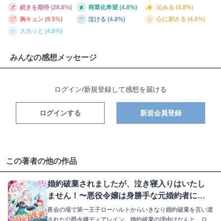
続きを期待 (28.6%)
商業化希望 (4.8%)
沁みる (4.8%)
胸キュン (9.5%)
泣ける (4.8%)
心に刺さる (4.8%)
スカッと (4.8%)
みんなの感想メッセージ
ログイン/新規登録して感想を届ける
ログインする
新規会員登録
この著者の他の作品
婚約破棄されましたが、泣き寝入りはいたし
ません！〜悪役令嬢は身勝手な元婚約者に囚
われた聖女を救出することにしました〜
夜会の場で第一王子ローハルトからいきなり婚約破棄を言い渡
された公爵令嬢ディアレイン。婚約破棄の理由はなんと、ロー